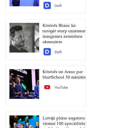
Delfi
Kristofs Blaus: kā
navigēt starp uzņēmuma
izaugsmes zemūdens
akmeņiem
Delfi
Kristofs un Anna: par
StartSchool 30 minūtēs
YouTube
Latvijā plāno sagatavot
vismaz 100 speciālistus