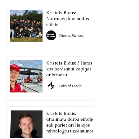
Kristofs Blaus:
Nutrameg komandas
stāsts
Dienas Bizness
Kristofs Blaus: 3 lietas,
kas burāšanai kopīgas
ar biznesu
Labs of Latvia
Kristofs Blaus:
attālinātā darba eiforija
sāk pāriet arī lielajos
tehnoloģiju uzņēmumos