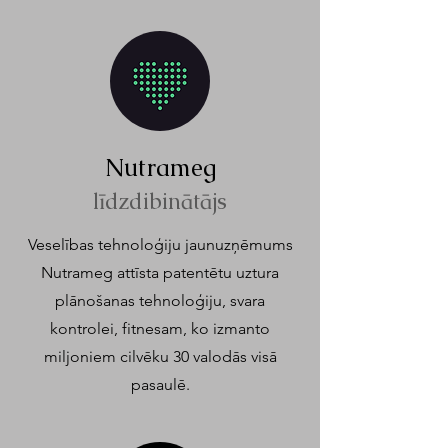
Nutrameg
līdzdibin
ā
tājs
Veselības tehnoloģiju jaunuzņēmums
Nutrameg attīsta patentētu uztura
plānošanas tehnoloģiju, svara
kontrolei, fitnesam, ko izmanto
miljoniem cilvēku 30 valodās visā
pasaulē.