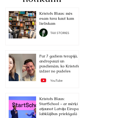
Kristofs Blaus: mēs
esam tuvu kaut kam
lieliskam
TAX STORIES
Par 7 gadiem terapijā,
andropauzi un
pusdienām, ko Kristofs
izdzer no pudeles
YouTube
Kristofs Blaus:
StartSchool – ar mērķi
atjaunot Latviju Eiropas
labklājības priekšgalā