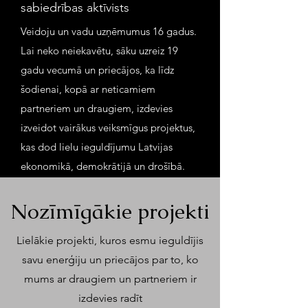
sabiedrības aktīvists
Veidoju un vadu uzņēmumus 16 gadus.
Lai neko neiekavētu, sāku uzreiz 19
gadu vecumā un priecājos, ka līdz
šodienai, kopā ar neticamiem
partneriem un draugiem, izdevies
izveidot vairākus veiksmīgus projektus,
kas dod lielu ieguldījumu Latvijas
ekonomikā, demokrātijā un drošībā.
Nozīmīgākie projekti
Lielākie projekti, kuros esmu ieguldījis
savu enerģiju un priecājos par to, ko
mums ar draugiem un partneriem ir
izdevies radīt