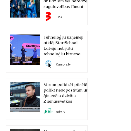
ar līdz šim vēl neredzētu
sagatavotības līmeni
TV3
Tehnoloģiju uzņēmēji
atklāj StartSchool -
Latvijā nebijušu
tehnoloģiju biznesa
skolu
Kursors.lv
Varam palīdzēt pilsētām
palikt nenopostītām un
ģimenēm dzīvām
Ziemassvētkos
retv.lv