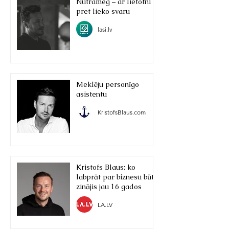
Nutrameg – ar lietotni
pret lieko svaru
lasi.lv
Meklēju personīgo
asistentu
KristofsBlaus.com
Kristofs Blaus: ko
labprāt par biznesu būtu
zinājis jau 16 gados
LA.LV