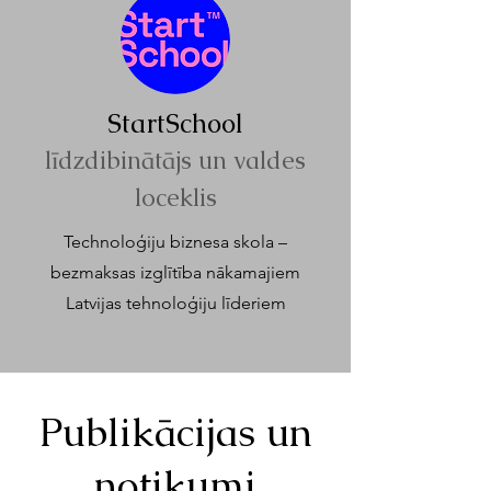
StartSchool
līdzdibin
ā
tājs un valdes
loceklis
Technoloģiju biznesa skola –
bezmaksas izglītība nākamajiem
Latvijas tehnoloģiju līderiem
Publikācijas un
notikumi